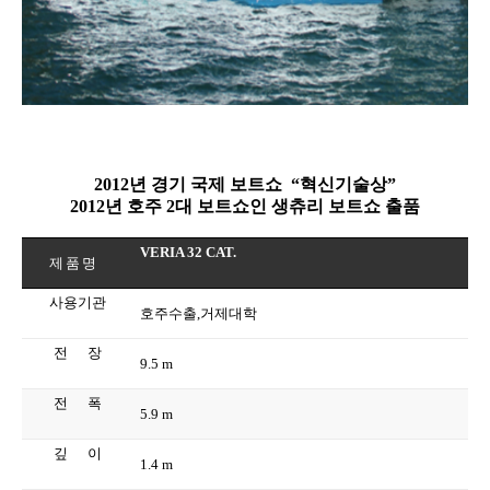
2012
년 경기 국제
보트쇼
“
혁신기술상
”
2012
년 호주
2
대
보트쇼인
생츄리
보트쇼
출품
VERIA 32 CAT.
제품명
사용기관
호주수출,거제대학
전
장
9.5 m
전
폭
5.9 m
깊
이
1.4 m