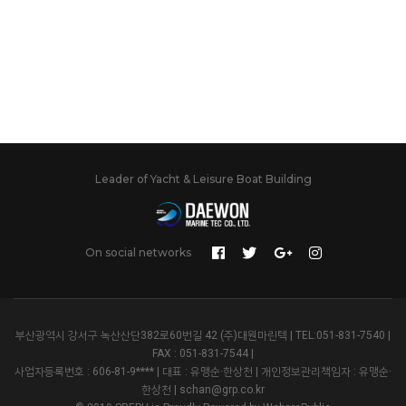
Leader of Yacht & Leisure Boat Building
On social networks
부산광역시 강서구 녹산산단382로60번길 42 (주)대원마린텍 | TEL:051-831-7540 |
FAX : 051-831-7544 |
사업자등록번호 : 606-81-9**** | 대표 : 유맹순·한상천 | 개인정보관리책임자 : 유맹순·
한상천 | schan@grp.co.kr