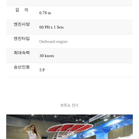
깊
이
0.79 m
엔진사양
60 PH x 1 Sets
엔진타입
Outboard engine
최대속력
30 knots
승선인원
5 P
보트쇼 전시