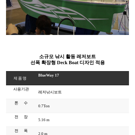
소규모
낚시 활동
레저보트
선폭
확장형
Deck Boat
디자인 적용
BlueWay 17
제품명
사용기관
레저낚시보트
톤
수
0.7Ton
전
장
5.16 m
전
폭
2.0 m