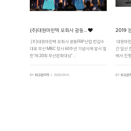
(주)대원마린텍 모회사 광동…
2019
(주)대원마린텍 모회사 광동FRP산업 한갑수
대원마린텍
대표 ​부산 MBC 창사 60주년 기념식에 앞서 열
간 일산 
린'제 20회 부산문화대상' …
에서 진행
BY
최고관리자
| 2020-09-01
BY
최고관