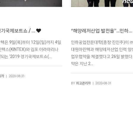
 경기국제보트쇼 / …
“해양레저산업 발전을”…인하…
은 9일(목)부터 12일(일)까지 4일
인하공업전문대학(총장 진인주)이 ㈜L
킨텍스(KINTEX)와 김포 아라마리나
대원마린텍과 해양레저산업 인력 양
되는 '2019 경기국제보트쇼(…
업무협약을 체결했다고 26일 밝혔다
약은 지난 2…
리자
| 2020-08-31
BY
최고관리자
| 2020-08-31