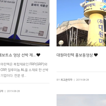
보트쇼 영상 선박 제…
대원마린텍 홍보동영상
마린텍은 복합재료인 FRP(GRP)와
CRP, 알루미늄 AL을 소재로 한 선박
기업이다. 전문 생…
BY
최고관리자
| 2019-08-28
리자
| 2019-08-28