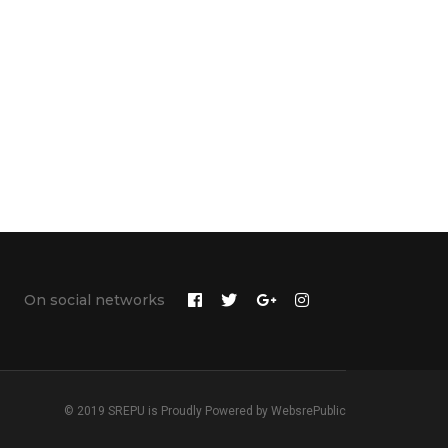
On social networks
© 2019 SREPU is Proudly Powered by
WebsrePublic