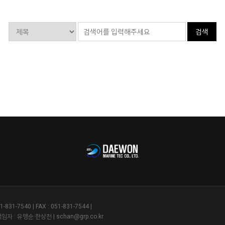
7540 | FAX : 051-831-7544 |
자 : 유맹순·한상천 | schan@grp.co.kr