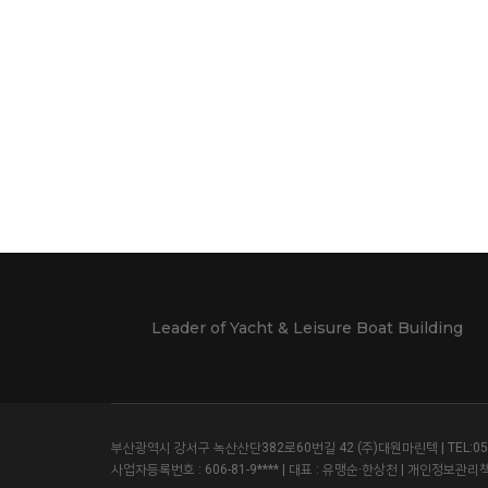
Leader of Yacht & Leisure Boat Building
부산광역시 강서구 녹산산단382로60번길 42 (주)대원마린텍 | TEL:051-831-
사업자등록번호 : 606-81-9**** | 대표 : 유맹순·한상천 | 개인정보관리책임