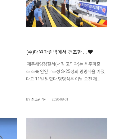
(주)대원마린텍에서 건조한 …
제주해양경찰서(서장 고민관)는 제주파출
소 소속 연안구조정 S-25정의 명명식을 가졌
다고 11일 밝혔다.명명식은 이날 오전 제…
BY
최고관리자
| 2020-08-31