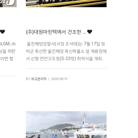
(주)대원마린텍에서 건조한 …
GM, ㈜
울진해양경찰서(서장 조석태)는 7월 17일 영
성을 위한
덕군 축산면 울진해경 축산파출소 앞 계류장에
.이번 협
서 신형 연안구조정(S-23정) 취역식을 개최…
BY
최고관리자
| 2020-08-31